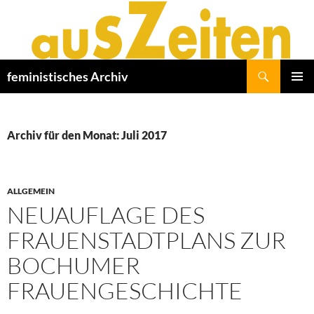
Zum
Inhalt
springen
Suchen
feministisches Archiv
PRIMÄR
MENÜ
Archiv für den Monat: Juli 2017
ALLGEMEIN
NEUAUFLAGE DES
FRAUENSTADTPLANS ZUR
BOCHUMER
FRAUENGESCHICHTE