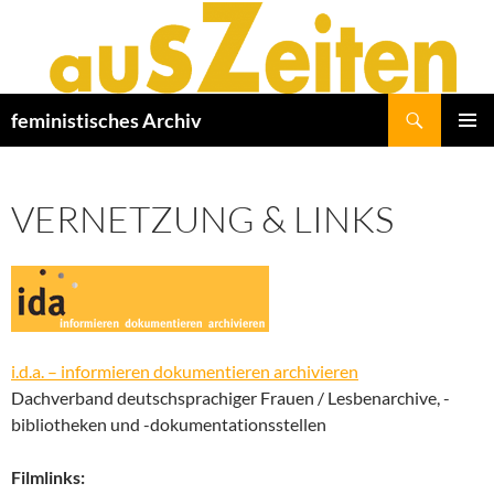
Zum
Inhalt
springen
Suchen
feministisches Archiv
PRIMÄR
MENÜ
VERNETZUNG & LINKS
i.d.a. – informieren dokumentieren archivieren
Dachverband deutschsprachiger Frauen / Lesbenarchive, -
bibliotheken und -dokumentationsstellen
Filmlinks: