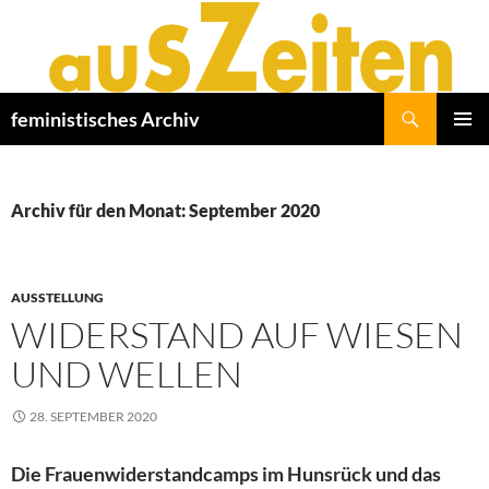
Zum
Inhalt
springen
Suchen
feministisches Archiv
PRIMÄR
MENÜ
Archiv für den Monat: September 2020
AUSSTELLUNG
WIDERSTAND AUF WIESEN
UND WELLEN
28. SEPTEMBER 2020
Die Frauenwiderstandcamps im Hunsrück und das