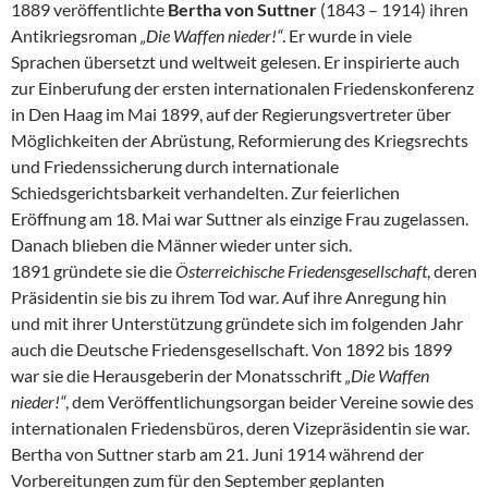
1889
veröffentlichte
Bertha von Suttner
(1843 – 1914) ihren
Antikriegsroman
„Die Waffen nieder!“
. Er wurde in viele
Sprachen übersetzt und weltweit gelesen. Er inspirierte auch
zur Einberufung der ersten internationalen Friedenskonferenz
in Den Haag im Mai 1899, auf der Regierungsvertreter über
Möglichkeiten der Abrüstung, Reformierung des Kriegsrechts
und Friedenssicherung durch internationale
Schiedsgerichtsbarkeit verhandelten. Zur feierlichen
Eröffnung am 18. Mai war Suttner als einzige Frau zugelassen.
Danach blieben die Männer wieder unter sich.
1891
gründete sie die
Österreichische Friedensgesellschaft
, deren
Präsidentin sie bis zu ihrem Tod war. Auf ihre Anregung hin
und mit ihrer Unterstützung gründete sich im folgenden Jahr
auch die Deutsche Friedensgesellschaft. Von
1892 bis 1899
war sie die Herausgeberin der Monatsschrift
„Die Waffen
nieder!“
, dem Veröffentlichungsorgan beider Vereine sowie des
internationalen Friedensbüros, deren Vizepräsidentin sie war.
Bertha von Suttner starb am 21. Juni 1914 während der
Vorbereitungen zum für den September geplanten