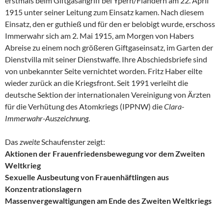
erstmals beim Giftgasangriff bei Ypern/Flandern am 22. April
1915 unter seiner Leitung zum Einsatz kamen. Nach diesem
Einsatz, den er guthieß und für den er belobigt wurde, erschoss
Immerwahr sich am 2. Mai
1915
, am Morgen von Habers
Abreise zu einem noch größeren Giftgaseinsatz, im Garten der
Dienstvilla mit seiner Dienstwaffe. Ihre Abschiedsbriefe sind
von unbekannter Seite vernichtet worden. Fritz Haber eilte
wieder zurück an die Kriegsfront. Seit 1991 verleiht die
deutsche Sektion der internationalen Vereinigung von Ärzten
für die Verhütung des Atomkriegs (IPPNW) die
Clara-
Immerwahr-Auszeichnung
.
Das
zweite
Schaufenster zeigt:
Aktionen der Frauenfriedensbewegung vor dem Zweiten
Weltkrieg
Sexuelle Ausbeutung von Frauenhäftlingen aus
Konzentrationslagern
Massenvergewaltigungen am Ende des Zweiten Weltkriegs