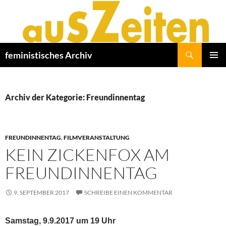
Zum
Inhalt
springen
Suchen
feministisches Archiv
PRIMÄR
MENÜ
Archiv der Kategorie: Freundinnentag
FREUNDINNENTAG
,
FILMVERANSTALTUNG
KEIN ZICKENFOX AM
FREUNDINNENTAG
9. SEPTEMBER 2017
SCHREIBE EINEN KOMMENTAR
Samstag, 9.9.2017 um 19 Uhr