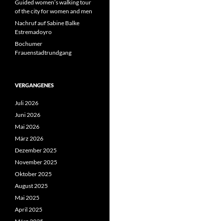
Guided women’s walking tour
of the city for women and men
Nachruf auf Sabine Balke
Estremadoyro
Bochumer
Frauenstadtrundgang
VERGANGENES
Juli 2026
Juni 2026
Mai 2026
März 2026
Dezember 2025
November 2025
Oktober 2025
August 2025
Mai 2025
April 2025