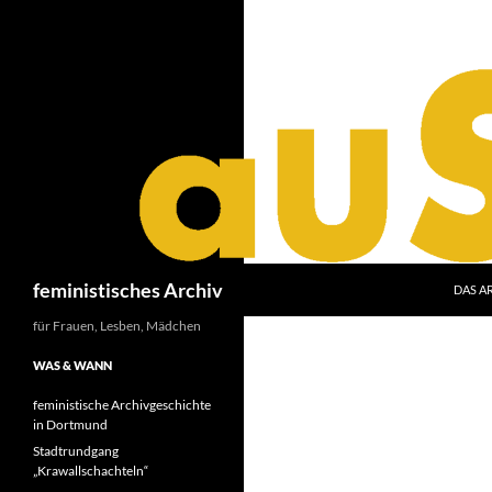
Zum
Inhalt
springen
Suchen
feministisches Archiv
DAS A
für Frauen, Lesben, Mädchen
WAS & WANN
feministische Archivgeschichte
in Dortmund
Stadtrundgang
„Krawallschachteln“