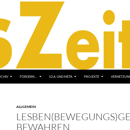
RCHIV
FÖRDERN …
I.D.A. UND META
PROJEKTE
VERNETZUNG
ALLGEMEIN
LESBEN(BEWEGUNGS)GE
BEWAHREN