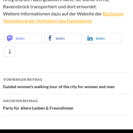
Ravensbrück transportiert und dort ermordet.
Weitere Informationen dazu auf der Website der
Bochumer
Vereinigung der Verfolgten des Naziregimes
teilen
teilen
teilen
Beitragsnavigation
VORHERIGER BEITRAG
Guided women’s walking tour of the city for women and men
NÄCHSTER BEITRAG
Party für ältere Lesben & Freundinnen