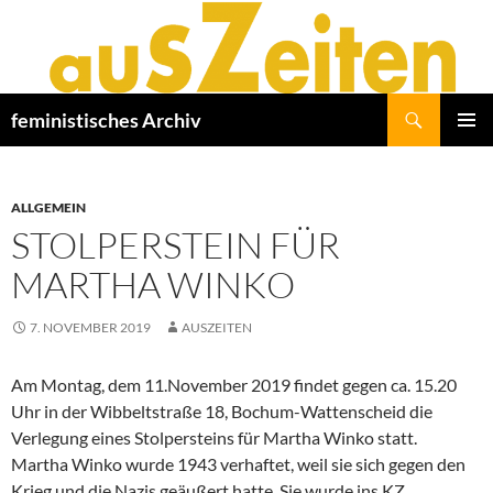
Zum
Inhalt
springen
Suchen
feministisches Archiv
PRIMÄR
MENÜ
ALLGEMEIN
STOLPERSTEIN FÜR
MARTHA WINKO
7. NOVEMBER 2019
AUSZEITEN
Am Montag, dem 11.November 2019 findet gegen ca. 15.20
Uhr in der Wibbeltstraße 18, Bochum-Wattenscheid die
Verlegung eines Stolpersteins für Martha Winko statt.
Martha Winko wurde 1943 verhaftet, weil sie sich gegen den
Krieg und die Nazis geäußert hatte. Sie wurde ins KZ