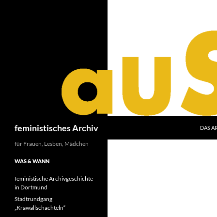
Zum
Inhalt
springen
Suchen
feministisches Archiv
DAS A
für Frauen, Lesben, Mädchen
WAS & WANN
feministische Archivgeschichte
in Dortmund
Stadtrundgang
„Krawallschachteln“