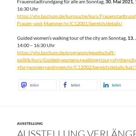
Frauenstadtrundgang für alle am Sonntag,
30. Mai 2021
,
16:30 Uhr
https://vhs.bochum.de/kurssuche/kurs/Frauenstadtrund
Frauen-und-Maenner/nr/C12001/bereich/details/
Guided women’s walking tour of the city am Sonntag,
13.
14:00 – 16:30 Uhr
https://vhs.bochum.de/programm/gesellschaft-
politik/kurs/Guided+womens+walking+tour+of+the+cit
+for+women+and+men/nr/C12002/bereich/details/kat/1
teilen
teilen
teilen
AUSSTELLUNG
AUSSTELLUNG VERLÄNGE