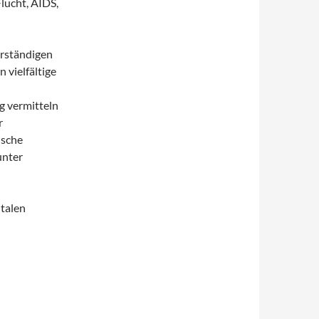
lucht, AIDS,
rständigen
 vielfältige
g vermitteln
r
ische
unter
italen