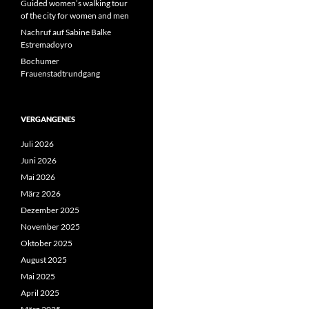
Guided women’s walking tour
of the city for women and men
Nachruf auf Sabine Balke
Estremadoyro
Bochumer
Frauenstadtrundgang
VERGANGENES
Juli 2026
Juni 2026
Mai 2026
März 2026
Dezember 2025
November 2025
Oktober 2025
August 2025
Mai 2025
April 2025