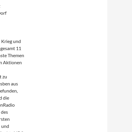
z
Dorf
) Krieg und
nsgesamt 11
chste Themen
en Aktionen
t zu
esben aus
efunden,
d die
enRadio
 des
rsten
- und