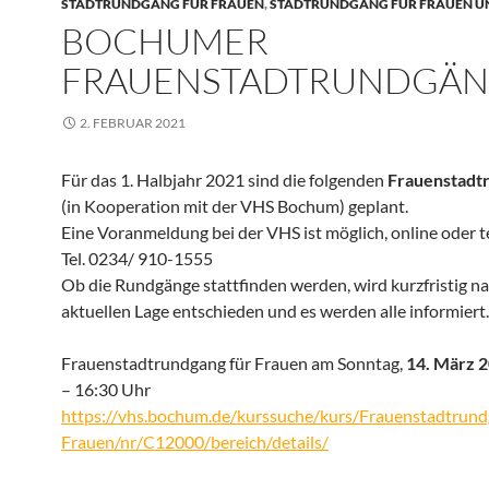
STADTRUNDGANG FÜR FRAUEN
,
STADTRUNDGANG FÜR FRAUEN U
BOCHUMER
FRAUENSTADTRUNDGÄ
2. FEBRUAR 2021
Für das 1. Halbjahr 2021 sind die folgenden
Frauenstadt
(in Kooperation mit der VHS Bochum) geplant.
Eine Voranmeldung bei der VHS ist möglich, online oder t
Tel. 0234/ 910-1555
Ob die Rundgänge stattfinden werden, wird kurzfristig na
aktuellen Lage entschieden und es werden alle informiert.
Frauenstadtrundgang für Frauen am Sonntag,
14. März 
– 16:30 Uhr
https://vhs.bochum.de/kurssuche/kurs/Frauenstadtrund
Frauen/nr/C12000/bereich/details/