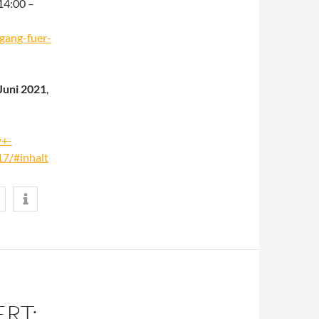
 14:00 –
gang-fuer-
 Juni 2021
,
y+-
7/#inhalt
RT: