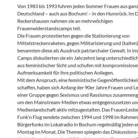
Von 1983 bis 1993 fuhren jeden Sommer Frauen aus gan
Deutschland – auch aus Bochum! – in den Hunsrück. Im 
Reckershausen nahmen sie an mehrwöchigen
Frauenwiderstandscamps teil.
Die Frauen protestierten gegen die Stationierung von
Mittelstreckenraketen, gegen Militarisierung und (kalten
benannten diese als Ausdruck patriarchaler Gewalt. In i
Camps diskutierten sie ein Jahrzehnt lang unterschiedli
aus feministischer Sicht und schufen mit kompromisslos
Aufmerksamkeit für ihre politischen Anliegen.
Mit dem Anspruch, eine feministische Gegenöffentlichkei
schaffen, haben sich Anfang der 90er Jahre Frauen und L
einer Gruppe gegen Sexismus und Rassismus zusammeng
um den Mainstream-Medien etwas entgegenzusetzen un
Medienlandschaft aktiv mitzugestalten. Das FrauenLesb
Funk‘n Flug sendete zwischen 1994 und 1998 im Rahmen
Bürgerfunks im Lokalradio in Bochum regelmäßig jeden e
Montag im Monat. Die Themen spiegeln das Diskussions