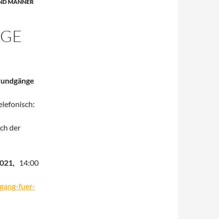
ND MÄNNER
NGE
rundgänge
elefonisch:
ch der
2021,
14:00
gang-fuer-