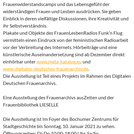
Frauenwiderstandscamps und das Lebensgefühl der
widerständigen Frauen und Lesben ausdrücken. Sie geben
Einblick in deren vielfältige Diskussionen, ihre Kreativität und
ihr Selbstverständnis.
Plakate und Objekte des FrauenLesbenRadios Funk’n Flug
vermitteln einen Eindruck von der feministischen Radioarbeit
vor der Verbreitung des Internets. Hörbeiträge und eine
künstlerische Auseinandersetzung sind ab Dezember direkt
einhörbar unter
www.meta-katalog.eu
und
www.digitales-deutsches-frauenarchiv.de
.
Die Ausstellung ist Teil eines Projekts im Rahmen des Digitalen
Deutschen Frauenarchivs.
Eine Ausstellung des Frauenarchivs ausZeiten und der
Frauenbibliothek LIESELLE
Die Ausstellung ist Im Foyer des Bochumer Zentrums für
Stadtgeschichte bis Sonntag, 10. Januar 2021 zu sehen.
Öffnungszeiten: Di-Do 10:00-18:00 Uhr, Sa/So