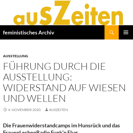
Zum
Inhalt
springen
Suchen
feministisches Archiv
PRIMÄR
MENÜ
AUSSTELLUNG
FÜHRUNG DURCH DIE
AUSSTELLUNG:
WIDERSTAND AUF WIESEN
UND WELLEN
4. NOVEMBER 2020
AUSZEITEN
Die Frauenwiderstandcamps im Hunsrück und das
FrauenLesbenRadio Funk‘n Flug